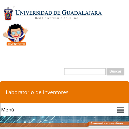
Pasar al
contenido
principal
Buscar
Formulario de búsqueda
Laboratorio de Inventores